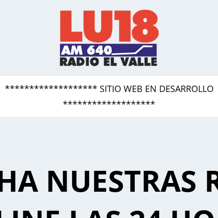
******************* SITIO WEB EN DESARROLLO
*******************
HA NUESTRAS 